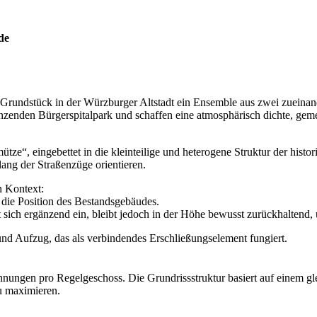
de
undstück in der Würzburger Altstadt ein Ensemble aus zwei zueinand
zenden Bürgerspitalpark und schaffen eine atmosphärisch dichte, gemei
e“, eingebettet in die kleinteilige und heterogene Struktur der histor
lang der Straßenzüge orientieren.
n Kontext:
 die Position des Bestandsgebäudes.
t sich ergänzend ein, bleibt jedoch in der Höhe bewusst zurückhaltend, 
d Aufzug, das als verbindendes Erschließungselement fungiert.
en pro Regelgeschoss. Die Grundrissstruktur basiert auf einem gleich
u maximieren.