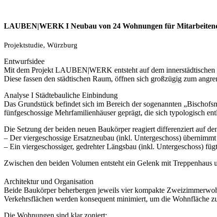
LAUBEN|WERK I Neubau von 24 Wohnungen für Mitarbeiten
Projektstudie, Würzburg
Entwurfsidee
Mit dem Projekt LAUBEN|WERK entsteht auf dem innerstädtischen Gr
Diese fassen den städtischen Raum, öffnen sich großzügig zum angren
Analyse I Städtebauliche Einbindung
Das Grundstück befindet sich im Bereich der sogenannten „Bischofsmütz
fünfgeschossige Mehrfamilienhäuser geprägt, die sich typologisch ent
Die Setzung der beiden neuen Baukörper reagiert differenziert auf de
– Der viergeschossige Ersatzneubau (inkl. Untergeschoss) übernimmt
– Ein viergeschossiger, gedrehter Längsbau (inkl. Untergeschoss) füg
Zwischen den beiden Volumen entsteht ein Gelenk mit Treppenhaus un
Architektur und Organisation
Beide Baukörper beherbergen jeweils vier kompakte Zweizimmerwohnung
Verkehrsflächen werden konsequent minimiert, um die Wohnfläche z
Die Wohnungen sind klar zoniert: